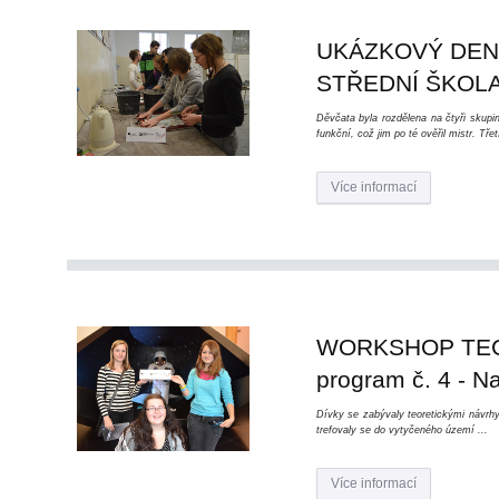
UKÁZKOVÝ DEN 
STŘEDNÍ ŠKOLA
Děvčata byla rozdělena na čtyři skupi
funkční, což jim po té ověřil mistr. Tř
Více informací
WORKSHOP TECH
program č. 4 - Na
Dívky se zabývaly teoretickými návrhy
trefovaly se do vytyčeného území ...
Více informací