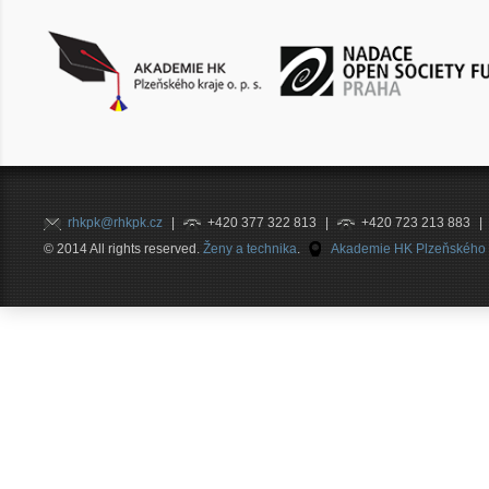
rhkpk@rhkpk.cz
|
+420 377 322 813
|
+420 723 213 883
|
© 2014 All rights reserved.
Ženy a technika
.
Akademie HK Plzeňského kr