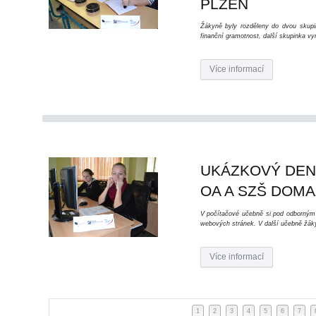
PLZEŇ
Žákyně byly rozděleny do dvou skupin
finanční gramotnost, další skupinka vyr
Více informací
UKÁZKOVÝ DEN 
OA A SZŠ DOMA
V počítačové učebně si pod odborným 
webových stránek. V další učebně žáky
Více informací
1
2
3
4
5
6
7