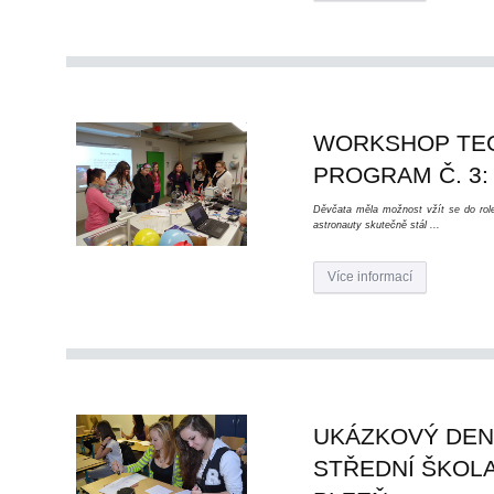
WORKSHOP TECH
PROGRAM Č. 3:
Děvčata měla možnost vžít se do role 
astronauty skutečně stál ...
Více informací
UKÁZKOVÝ DEN 
STŘEDNÍ ŠKOLA