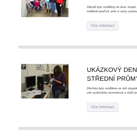
žákyně byly rozděleny do dvou skupin, 
truhlárně používá, poté si samy vyzkouš
Více informací
UKÁZKOVÝ DEN 
STŘEDNÍ PRŮM
Děvčata byla rozdělena na dvě skupin
zde vyzkoušela rozmontovat a složit je
Více informací