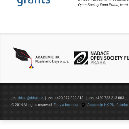
Open Society Fund Praha, která 
rhkpk@rhkpk.cz
|
+420 377 322 813
|
+420 723 213 883
|
© 2014 All rights reserved.
Ženy a technika
.
Akademie HK Plzeňského kr