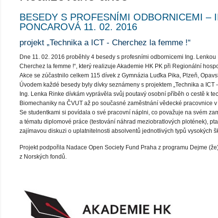
BESEDY S PROFESNÍMI ODBORNICEMI – IN
PONCAROVÁ 11. 02. 2016
projekt „Technika a ICT - Cherchez la femme !“
Dne 11. 02. 2016 proběhly 4 besedy s profesními odbornicemi Ing. Lenkou R
Cherchez la femme !“, který realizuje Akademie HK PK při Regionální hos
Akce se zúčastnilo celkem 115 dívek z Gymnázia Luďka Pika, Plzeň, Opavsk
Úvodem každé besedy byly dívky seznámeny s projektem „Technika a ICT – Ch
Ing. Lenka Rinke dívkám vyprávěla svůj poutavý osobní příběh o cestě k tec
Biomechaniky na ČVUT až po současné zaměstnání vědecké pracovnice v od
Se studentkami si povídala o své pracovní náplni, co považuje na svém zamě
a tématu diplomové práce (testování náhrad meziobratlových plotének), pt
zajímavou diskuzi o uplatnitelnosti absolventů jednotlivých typů vysokých šk
Projekt podpořila Nadace Open Society Fund Praha z programu Dejme (že)n
z Norských fondů.