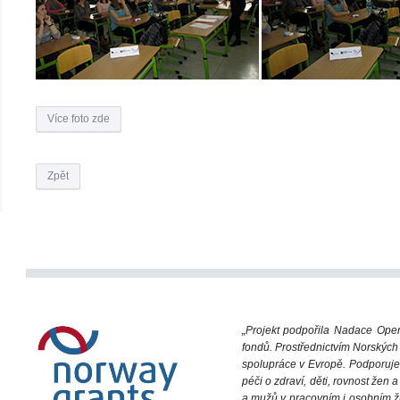
Více foto zde
Zpět
„Projekt podpořila Nadace Ope
fondů. Prostřednictvím Norských
spolupráce v Evropě. Podporuje 
péči o zdraví, děti, rovnost žen
a mužů v pracovním i osobním ž